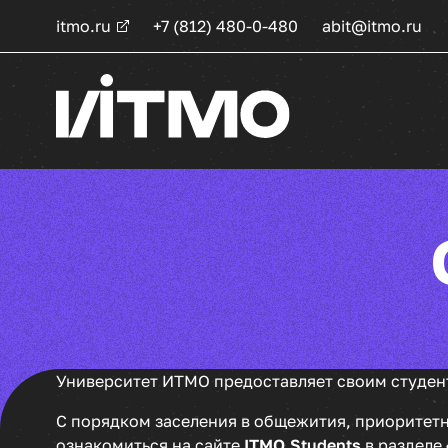
itmo.ru
+7 (812) 480-0-480
abit@itmo.ru
Университет ИТМО предоставляет своим студен
С порядком заселения в общежития, приоритетн
ознакомиться на сайте
ITMO.Students
в разделе