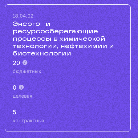
18.04.02
Энерго- и
ресурсосберегающие
процессы в химической
технологии, нефтехимии и
биотехнологии
20
бюджетных
0
целевая
5
контрактных