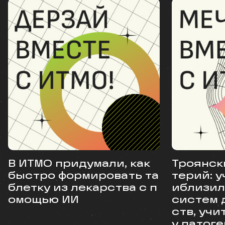
В ИТМО придумали, как
Троянск
быстро формировать та
терий: 
блетку из лекарства с п
иблизил
омощью ИИ
систем 
ств, уч
у патоге