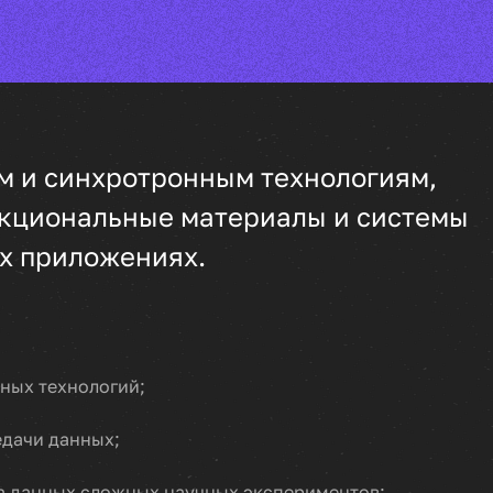
м и синхротронным технологиям,
нкциональные материалы и системы
х приложениях.
рных технологий;
едачи данных;
за данных сложных научных экспериментов;