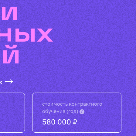
 и
ных
ий
х
стоимость контрактного
обучения (год)
580 000 ₽