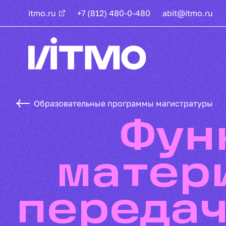
itmo.ru
+7 (812) 480-0-480
abit@itmo.ru
Образовательные программы магистратуры
Функциональные
матер
передач