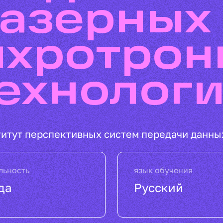
азерных
нхротрон
ехнолог
титут перспективных систем передачи данны
льность
язык обучения
да
Русский