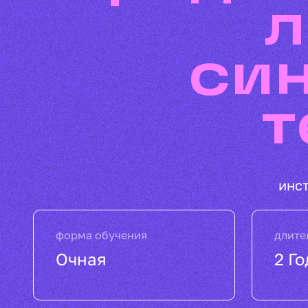
л
си
т
инс
форма обучения
длите
Очная
2 Го