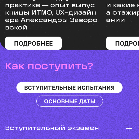
практике ― опыт выпус
и какие
кницы ИТМО, UX-дизайн
а стажи
ера Александры Заворо
ании
вской
ПОДРОБНЕЕ
ПОДРО
Как поступить?
ВСТУПИТЕЛЬНЫЕ ИСПЫТАНИЯ
ОСНОВНЫЕ ДАТЫ
Вступительный экзамен