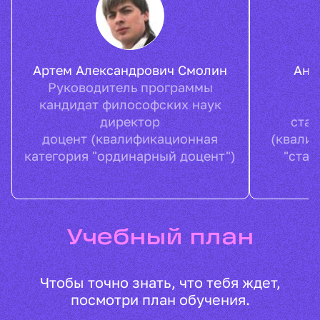
Артем
Александрович
Смолин
Анд
Руководитель программы
кандидат философских наук
в
директор
ста
доцент (квалификационная
(квали
категория "ординарный доцент")
"стар
Учебный план
Чтобы точно знать, что тебя ждет,
посмотри план обучения.