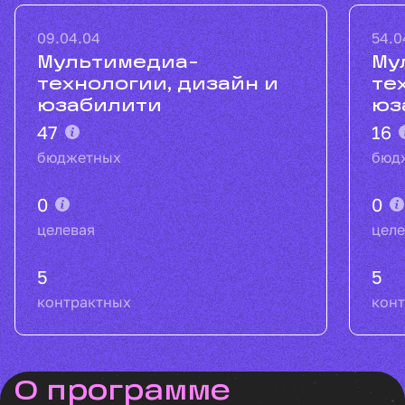
09.04.04
54.0
Мультимедиа-
Му
технологии, дизайн и
те
юзабилити
юз
47
16
бюджетных
бюд
0
0
целевая
целе
5
5
контрактных
кон
о программе