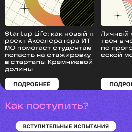
Startup Life: как новый п
Личный 
роект Акселератора ИТ
ться в 
МО помогает студентам
по прог
попасть на стажировку
еской м
в стартапы Кремниевой
долины
ПОДРОБНЕЕ
ПОДРО
Как поступить?
ВСТУПИТЕЛЬНЫЕ ИСПЫТАНИЯ