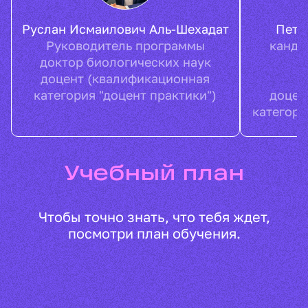
Руслан
Исмаилович
Аль-Шехадат
Пет
Руководитель программы
канди
доктор биологических наук
доцент (квалификационная
категория "доцент практики")
доцен
категори
Учебный план
Чтобы точно знать, что тебя ждет,
посмотри план обучения.